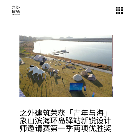
Skip
to
the
content
15
5 月
之外建筑荣获「青年与海」
象山滨海环岛驿站新锐设计
师邀请赛第一季两项优胜奖